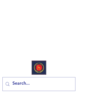
Europski deli & trgovina
mješovitom robom