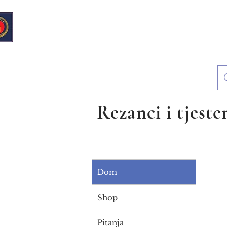
Europski deli & trgovina
mješovitom robom
Rezanci i tjeste
Dom
Shop
Pitanja