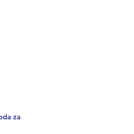
ava
e nas
oda za