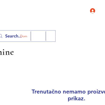
Prij
Kontaktirajt
Dom
Shop
More
nine
Trenutačno nemamo proizv
prikaz.