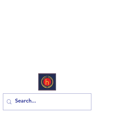
Europski deli & trgovina
mješovitom robom