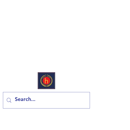
Europski deli & trgovina
mješovitom robom