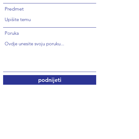
Predmet
Poruka
podnijeti
Pošaljite nam Bilješku
Hvala vam na interesu za europsku dostavu i